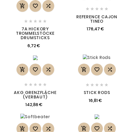








REFERENCE CAJON
TINEO





7A HICKORY
176,47 €
TROMMELSTÖCKE
DRUMSTICKS
6,72 €
















AKG GRENZFLÄCHE
STICK RODS
(VERBAUT)
16,81 €
142,86 €





