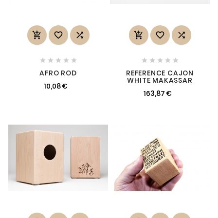
















AFRO ROD
REFERENCE CAJON
WHITE MAKASSAR
10,08 €
163,87 €