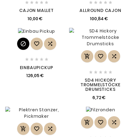










CAJON MALLET
ALLROUND CAJON
10,00 €
100,84 €











EINBAUPICKUP





126,05 €
SD4 HICKORY
TROMMELSTÖCKE
DRUMSTICKS
6,72 €





