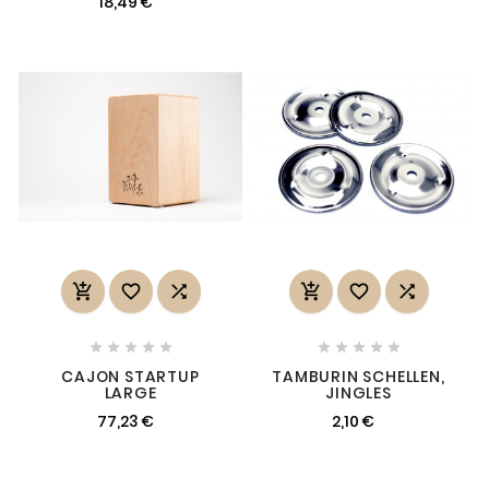
18,49 €
















CAJON STARTUP
TAMBURIN SCHELLEN,
LARGE
JINGLES
77,23 €
2,10 €