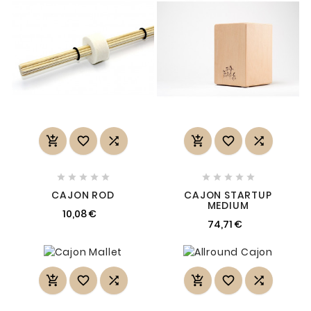
















CAJON ROD
CAJON STARTUP
MEDIUM
10,08 €
74,71 €





