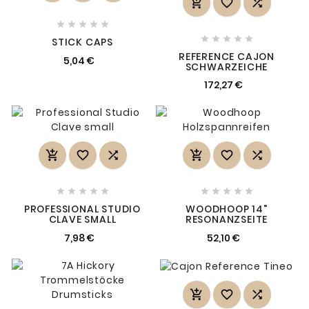













STICK CAPS
REFERENCE CAJON
5,04 €
SCHWARZEICHE
172,27 €
















PROFESSIONAL STUDIO
WOODHOOP 14"
CLAVE SMALL
RESONANZSEITE
7,98 €
52,10 €


