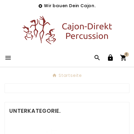
Wir bauen Dein Cajon.

0




Startseite
UNTERKATEGORIE.