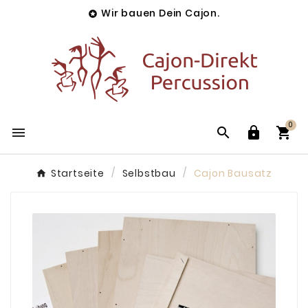
Wir bauen Dein Cajon.

0




Startseite
Selbstbau
Cajon Bausatz