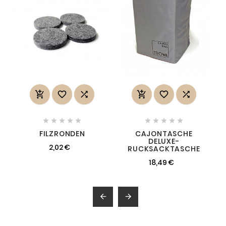
















FILZRONDEN
CAJONTASCHE
DELUXE-
2,02 €
RUCKSACKTASCHE
18,49 €

