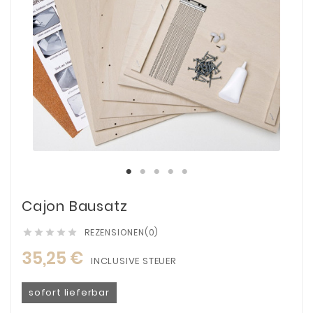
Cajon Bausatz
REZENSIONEN(0)





35,25 €
INCLUSIVE STEUER
sofort lieferbar